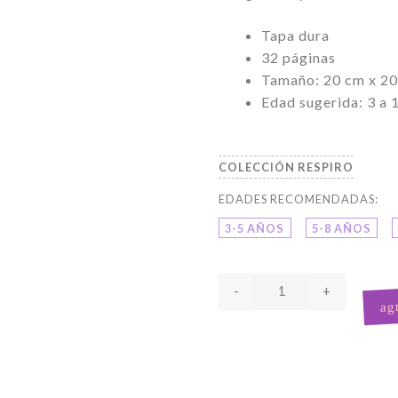
Tapa dura
32 páginas
Tamaño: 20 cm x 2
Edad sugerida: 3 a 
RESPIRO
3-5 AÑOS
5-8 AÑOS
-
+
agr