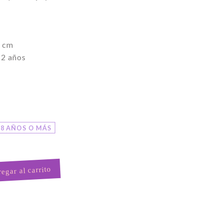
0 cm
12 años
8 AÑOS O MÁS
egar al carrito