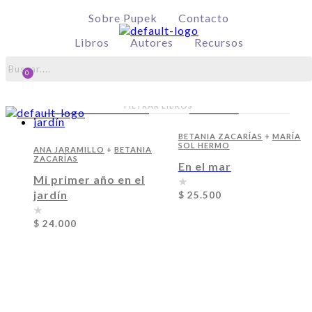
Menu
Sobre Pupek
Contacto
Libros
Autores
Recursos
Betania Zacarías
FILTRAR LIBROS
Menu
BETANIA ZACARÍAS
+
MARÍA
SOL HERMO
ANA JARAMILLO
+
BETANIA
ZACARÍAS
En el mar
Mi primer año en el
jardín
$
25.500
$
24.000