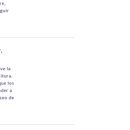
re,
guir
,
ive la
itura.
que los
nder a
eseo de