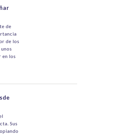
añar
te de
ortancia
or de los
, unos
 en los
esde
el
cta. Sus
ropiando