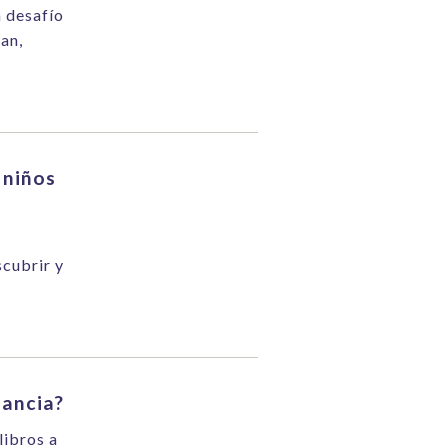
n desafío
can,
 niños
scubrir y
fancia?
libros a