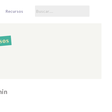
Recursos
sos
min