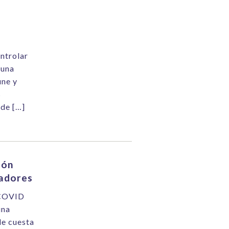
ntrolar
 una
une y
s
 de […]
ión
dadores
 COVID
una
le cuesta